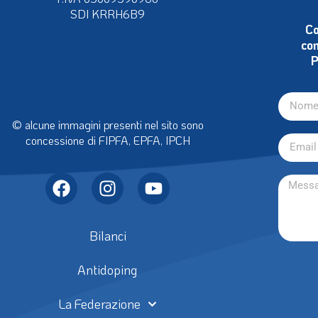
CF 97356050159
P.IVA 05009590968
SDI KRRH6B9
Co
con
P
© alcune immagini presenti nel sito sono
concessione di FIPFA, EPFA, IPCH
Bilanci
Antidoping