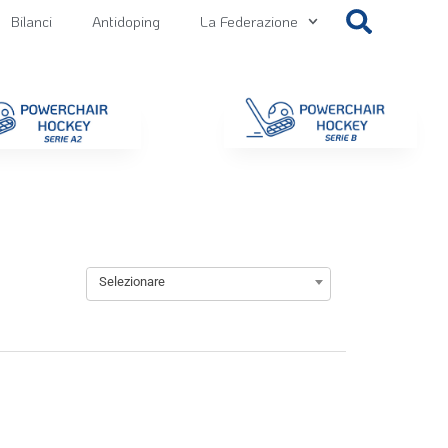
Bilanci
Antidoping
La Federazione
getti
Contatti
Gallery
NEWS FIPPS
Area File
Selezionare