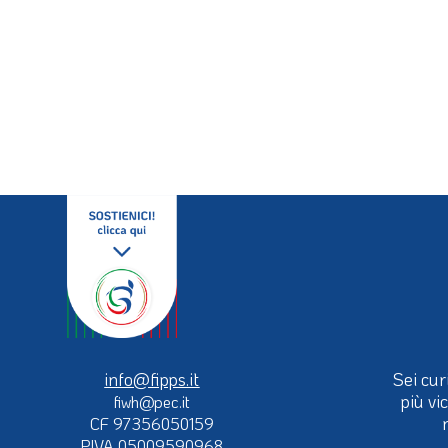
info@fipps.it
Sei cur
più vi
fiwh@pec.it