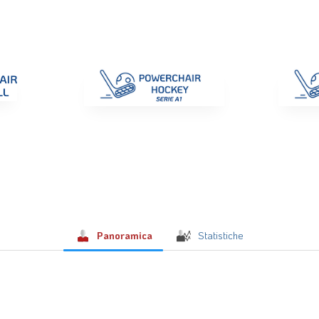
di Gara
Giustizia
Nazionali
ENC 2025
Promozione e Pro
Panoramica
Statistiche