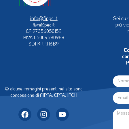
info@fipps.it
Sei cur
più vi
fiwh@pec.it
CF 97356050159
P.IVA 05009590968
SDI KRRH6B9
Co
con
P
© alcune immagini presenti nel sito sono
concessione di FIPFA, EPFA, IPCH