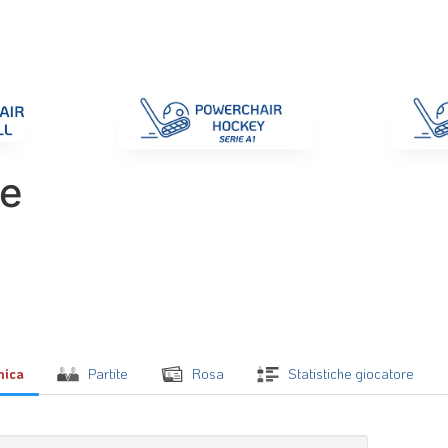
di Gara
Giustizia
Nazionali
ENC 2025
Promozione e Pro
ne
mica
Partite
Rosa
Statistiche giocatore