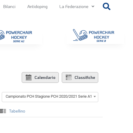
Bilanci
Antidoping
La Federazione
getti
Contatti
Gallery
NEWS FIPPS
Area File
Calendario
Classifiche
Campionato PCH Stagione PCH 2020/2021 Serie A1
Tabellino