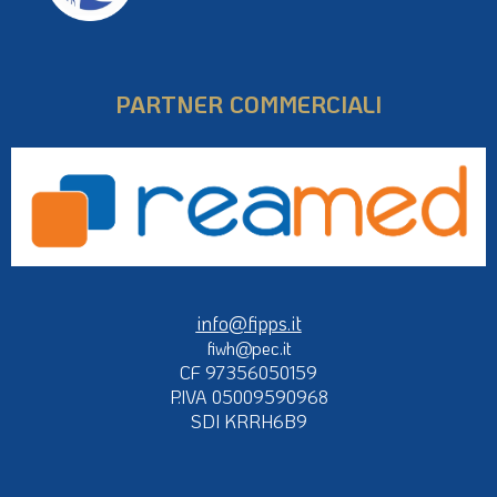
PARTNER COMMERCIALI
info@fipps.it
fiwh@pec.it
CF 97356050159
P.IVA 05009590968
SDI KRRH6B9