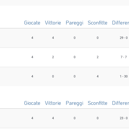
4
0
0
4
1 - 11
Giocate
Vittorie
Pareggi
Sconfitte
Differe
4
4
0
0
29 - 0
4
2
0
2
7 - 7
4
0
0
4
1 - 30
Giocate
Vittorie
Pareggi
Sconfitte
Differe
4
4
0
0
23 - 0