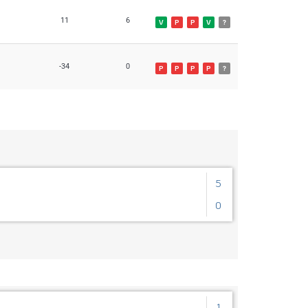
11
6
V
P
P
V
?
-34
0
P
P
P
P
?
5
0