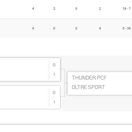
4
2
0
2
18 - 7
4
0
0
4
0 - 34
0
1
THUNDER PCF
OLTRE SPORT
0
1