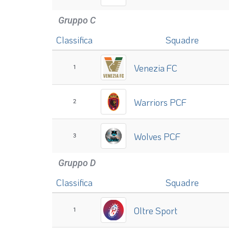
Leoni Sicani PCF
3
Gruppo C
Classifica
Squadre
Venezia FC
1
Warriors PCF
2
Wolves PCF
3
Gruppo D
Classifica
Squadre
Oltre Sport
1