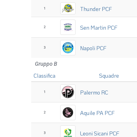
Classifica
Squadre
Thunder PCF
1
Sen Martin PCF
2
Napoli PCF
3
Gruppo B
Classifica
Squadre
Palermo RC
1
Aquile PA PCF
2