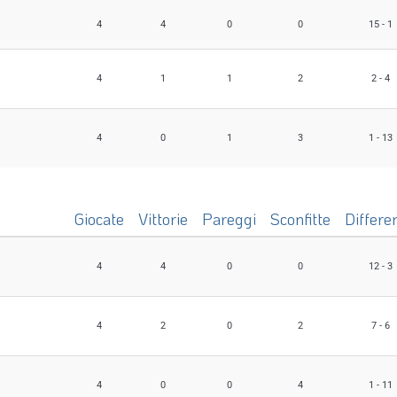
Giocate
Vittorie
Pareggi
Sconfitte
Differe
4
4
0
0
15 - 1
4
1
1
2
2 - 4
4
0
1
3
1 - 13
Giocate
Vittorie
Pareggi
Sconfitte
Differe
4
4
0
0
12 - 3
4
2
0
2
7 - 6