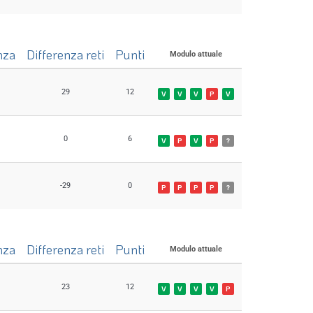
-10
0
P
P
P
P
?
nza
Differenza reti
Punti
Modulo attuale
29
12
V
V
V
P
V
0
6
V
P
V
P
?
-29
0
P
P
P
P
?
nza
Differenza reti
Punti
Modulo attuale
23
12
V
V
V
V
P