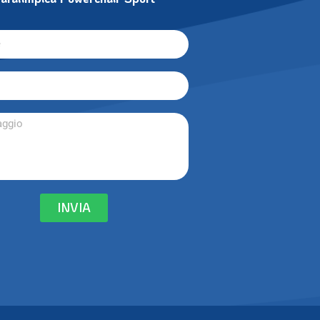
tattare la Federazione Italiana
aralimpica Powerchair Sport
INVIA