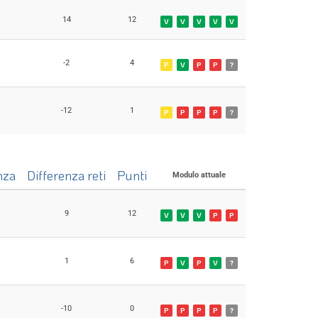
nza
Differenza reti
Punti
Modulo attuale
14
12
V
V
V
V
V
-2
4
P
V
P
P
?
-12
1
P
P
P
P
?
nza
Differenza reti
Punti
Modulo attuale
9
12
V
V
V
P
P
1
6
P
V
P
V
?