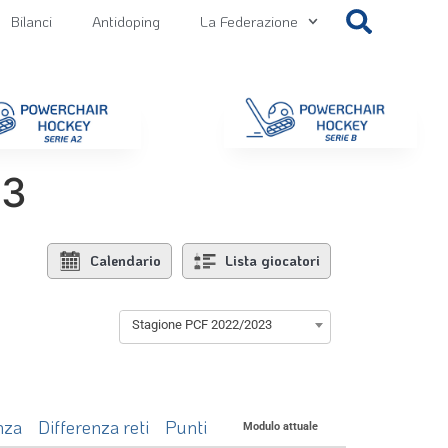
Bilanci
Antidoping
La Federazione
getti
Contatti
Gallery
NEWS FIPPS
Area File
23
Calendario
Lista giocatori
Stagione PCF 2022/2023