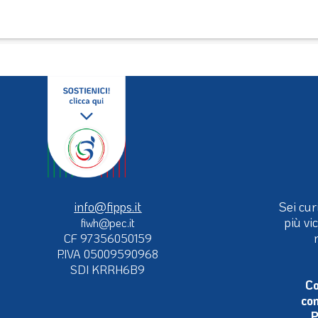
info@fipps.it
Sei cur
più vi
fiwh@pec.it
CF 97356050159
P.IVA 05009590968
SDI KRRH6B9
Co