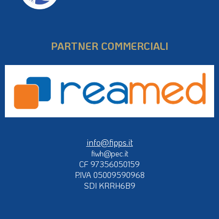
PARTNER COMMERCIALI
info@fipps.it
fiwh@pec.it
CF 97356050159
P.IVA 05009590968
SDI KRRH6B9