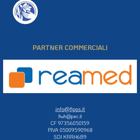
PARTNER COMMERCIALI
info@fipps.it
fiwh@pec.it
CF 97356050159
P.IVA 05009590968
SDI KRRH6B9