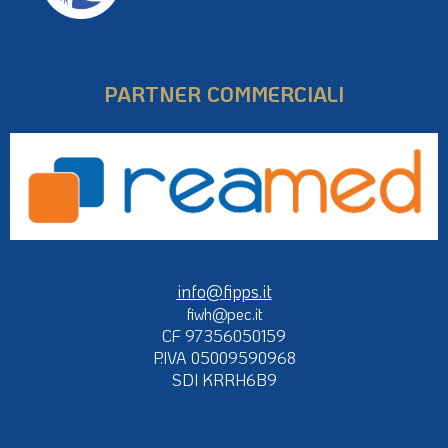
PARTNER COMMERCIALI
info@fipps.it
fiwh@pec.it
CF 97356050159
P.IVA 05009590968
SDI KRRH6B9