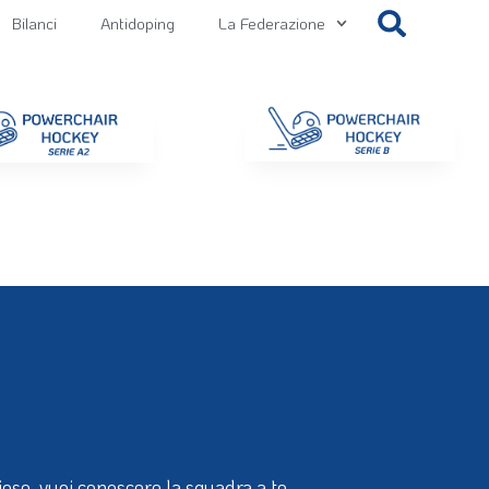
Bilanci
Antidoping
La Federazione
getti
Contatti
Gallery
NEWS FIPPS
Area File
ioso, vuoi conoscere la squadra a te