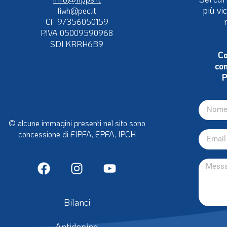
più vi
fiwh@pec.it
CF 97356050159
P.IVA 05009590968
SDI KRRH6B9
Co
con
P
© alcune immagini presenti nel sito sono
concessione di FIPFA, EPFA, IPCH
Bilanci
Antidoping