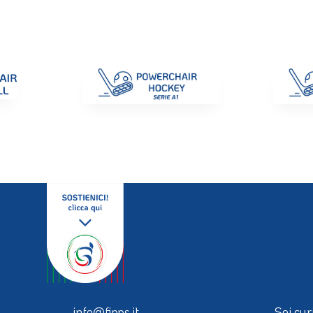
di Gara
Giustizia
Nazionali
ENC 2025
Promozione e Pro
info@fipps.it
Sei cur