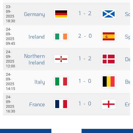
23-
09-
1 - 2
Germany
Sco
2025
18:30
24-
09-
2 - 0
Ireland
Spa
2025
09:45
24-
Northern
09-
1 - 2
De
Ireland
2025
12:00
24-
09-
1 - 0
Italy
Be
2025
14:15
24-
09-
1 - 0
France
En
2025
16:30