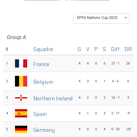
EPFA Nations Cup 2025
Group A
#
Squadre
G
V
P
S
Diff
DR
France
1
4
4
0
0
27 - 1
26
Belgium
2
4
3
0
1
6 - 6
0
Northern Ireland
3
4
2
0
2
10 - 7
3
Spain
4
4
1
0
3
2 - 11
-9
Germany
5
4
0
0
4
0 - 20
-20