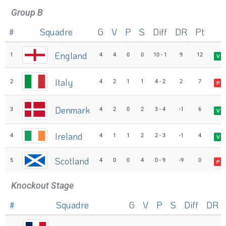
Group B
#
Squadre
G
V
P
S
Diff
DR
Pt
England
1
4
4
0
0
10 - 1
9
12
V
Italy
2
4
2
1
1
4 - 2
2
7
P
Denmark
3
4
2
0
2
3 - 4
-1
6
V
Ireland
4
4
1
1
2
2 - 3
-1
4
V
Scotland
5
4
0
0
4
0 - 9
-9
0
P
Knockout Stage
#
Squadre
G
V
P
S
Diff
DR