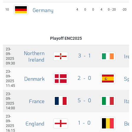
Germany
10
4
0
0
4
0 - 20
-20
Playoff ENC2025
23-
Northern
09-
3 - 1
Ire
Ireland
2025
09:30
23-
09-
2 - 0
Denmark
Spa
2025
11:45
23-
09-
5 - 0
France
Ita
2025
14:00
23-
09-
1 - 0
England
Be
2025
16:15