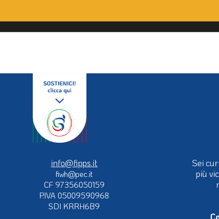
info@fipps.it
Sei cur
più vi
fiwh@pec.it
CF 97356050159
P.IVA 05009590968
SDI KRRH6B9
Co