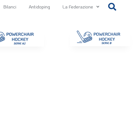
Bilanci
Antidoping
La Federazione
getti
Contatti
Gallery
NEWS FIPPS
Area File