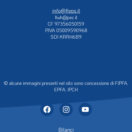
info@fipps.it
fiwh@pec.it
CF 97356050159
P.IVA 05009590968
SDI KRRH6B9
© alcune immagini presenti nel sito sono concessione di FIPFA,
EPFA, IPCH
Bilanci