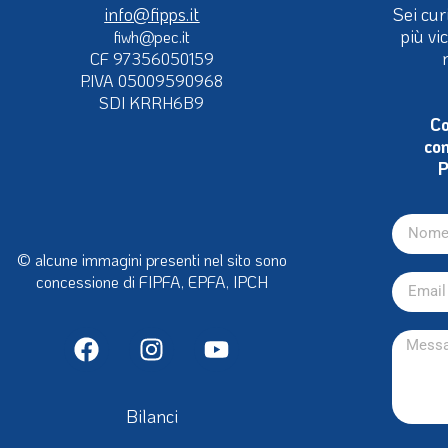
info@fipps.it
Sei cur
più vi
fiwh@pec.it
CF 97356050159
P.IVA 05009590968
SDI KRRH6B9
Co
con
P
© alcune immagini presenti nel sito sono
concessione di FIPFA, EPFA, IPCH
Bilanci