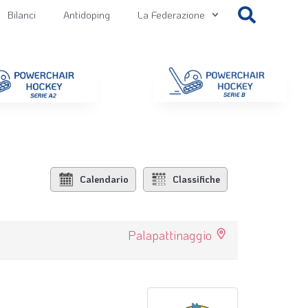
Bilanci
Antidoping
La Federazione
getti
Contatti
Gallery
NEWS FIPPS
Area File
Calendario
Classifiche
Palapattinaggio