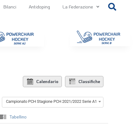
Bilanci
Antidoping
La Federazione
getti
Contatti
Gallery
NEWS FIPPS
Area File
Calendario
Classifiche
Campionato PCH Stagione PCH 2021/2022 Serie A1
Tabellino