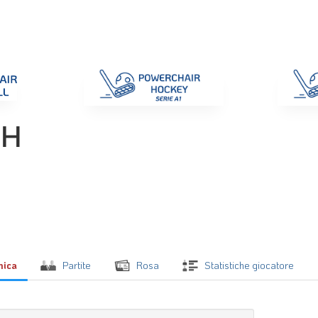
di Gara
Giustizia
Nazionali
ENC 2025
Promozione e Pro
CH
mica
Partite
Rosa
Statistiche giocatore