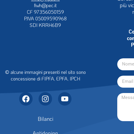
info@fipps.it
Sei cur
più vi
fiwh@pec.it
CF 97356050159
P.IVA 05009590968
SDI KRRH6B9
Co
con
P
© alcune immagini presenti nel sito sono
concessione di FIPFA, EPFA, IPCH
Bilanci