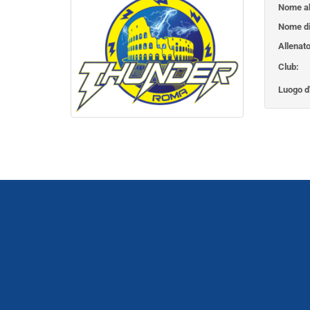
Nome ab
Nome di
Allenato
Club:
Luogo d