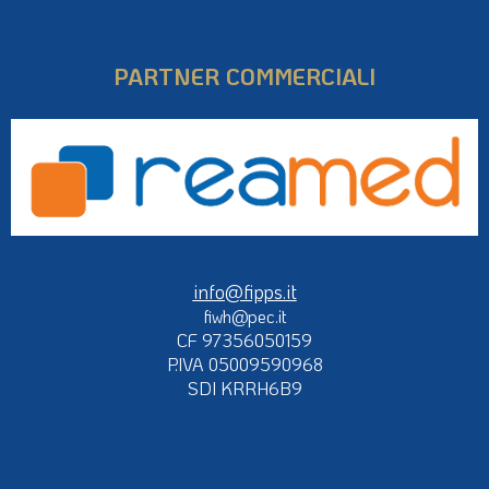
PARTNER COMMERCIALI
info@fipps.it
fiwh@pec.it
CF 97356050159
P.IVA 05009590968
SDI KRRH6B9