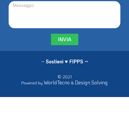
INVIA
~
Sostieni ♥ FIPPS
~
© 2021
WorldTecno
Design Solving
Powered by
&