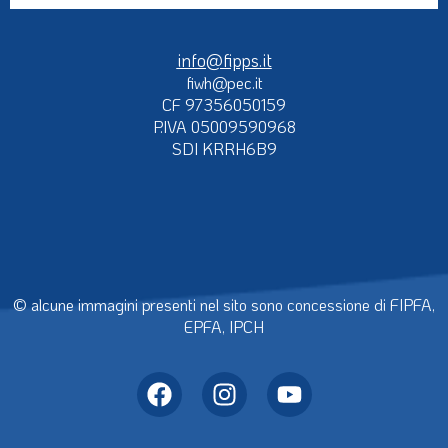
info@fipps.it
fiwh@pec.it
CF 97356050159
P.IVA 05009590968
SDI KRRH6B9
© alcune immagini presenti nel sito sono concessione di FIPFA,
EPFA, IPCH