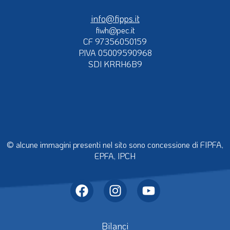
info@fipps.it
fiwh@pec.it
CF 97356050159
P.IVA 05009590968
SDI KRRH6B9
© alcune immagini presenti nel sito sono concessione di FIPFA,
EPFA, IPCH
Bilanci