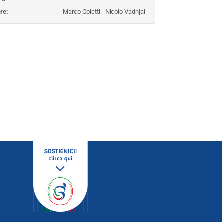
 grandezza media:
Friul Falcons UD
re:
Marco Coletti - Nicolo Vadnjal