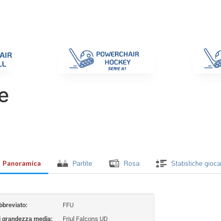
di Gara
Giustizia
Nazionali
ENC 2025
Promozione e Pro
e
Panoramica
Partite
Rosa
Statistiche gioc
breviato:
FFU