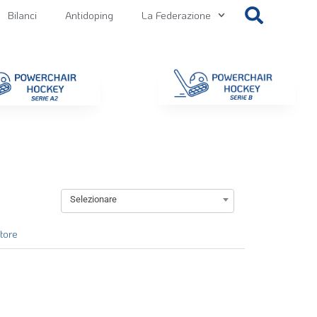
Bilanci
Antidoping
La Federazione
getti
Contatti
Gallery
NEWS FIPPS
Area File
Selezionare
atore