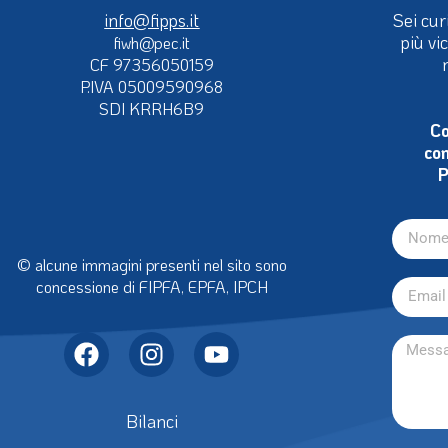
info@fipps.it
Sei cur
più vi
fiwh@pec.it
CF 97356050159
P.IVA 05009590968
SDI KRRH6B9
Co
con
P
© alcune immagini presenti nel sito sono
concessione di FIPFA, EPFA, IPCH