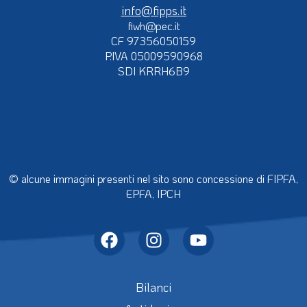
info@fipps.it
fiwh@pec.it
CF 97356050159
P.IVA 05009590968
SDI KRRH6B9
© alcune immagini presenti nel sito sono concessione di FIPFA,
EPFA, IPCH
Bilanci