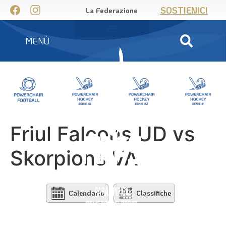
SOSTIENICI
La Federazione
MENÙ
Friul Falcons UD vs
Skorpions VA
Calendario
Classifiche