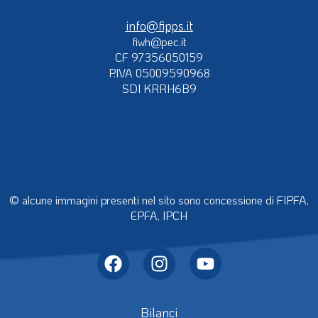
info@fipps.it
fiwh@pec.it
CF 97356050159
P.IVA 05009590968
SDI KRRH6B9
© alcune immagini presenti nel sito sono concessione di FIPFA,
EPFA, IPCH
Bilanci