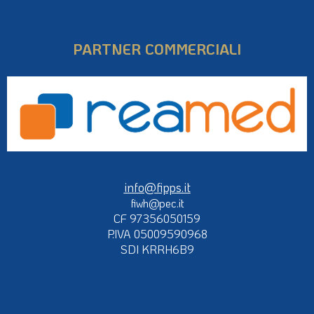
PARTNER COMMERCIALI
info@fipps.it
fiwh@pec.it
CF 97356050159
P.IVA 05009590968
SDI KRRH6B9