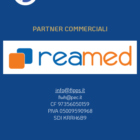
PARTNER COMMERCIALI
info@fipps.it
fiwh@pec.it
CF 97356050159
P.IVA 05009590968
SDI KRRH6B9