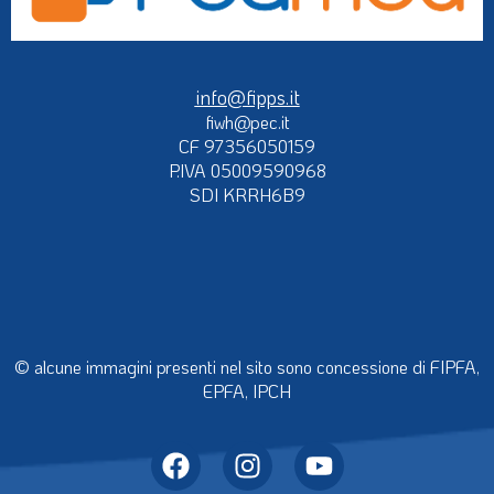
info@fipps.it
fiwh@pec.it
CF 97356050159
P.IVA 05009590968
SDI KRRH6B9
© alcune immagini presenti nel sito sono concessione di FIPFA,
EPFA, IPCH