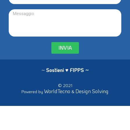
INVIA
~
Sostieni ♥ FIPPS
~
© 2021
WorldTecno
Design Solving
Powered by
&