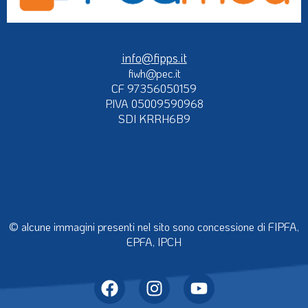
info@fipps.it
fiwh@pec.it
CF 97356050159
P.IVA 05009590968
SDI KRRH6B9
© alcune immagini presenti nel sito sono concessione di FIPFA,
EPFA, IPCH