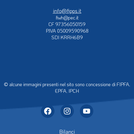
info@fipps.it
fiwh@pec.it
CF 97356050159
P.IVA 05009590968
SDI KRRH6B9
© alcune immagini presenti nel sito sono concessione di FIPFA,
EPFA, IPCH
Bilanci