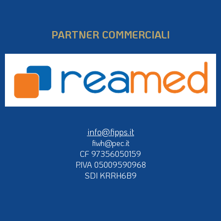
PARTNER COMMERCIALI
info@fipps.it
fiwh@pec.it
CF 97356050159
P.IVA 05009590968
SDI KRRH6B9