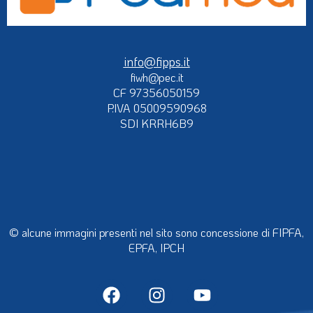
info@fipps.it
fiwh@pec.it
CF 97356050159
P.IVA 05009590968
SDI KRRH6B9
© alcune immagini presenti nel sito sono concessione di FIPFA,
EPFA, IPCH