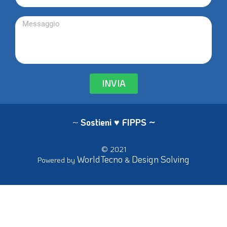
INVIA
~
Sostieni ♥ FIPPS
~
© 2021
WorldTecno
Design Solving
Powered by
&