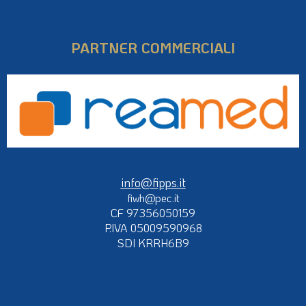
PARTNER COMMERCIALI
info@fipps.it
fiwh@pec.it
CF 97356050159
P.IVA 05009590968
SDI KRRH6B9