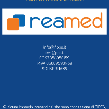
info@fipps.it
fiwh@pec.it
CF 97356050159
P.IVA 05009590968
SDI KRRH6B9
© alcune immagini presenti nel sito sono concessione di FIPFA,