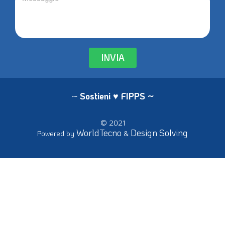
INVIA
~
Sostieni ♥ FIPPS
~
© 2021
WorldTecno
Design Solving
Powered by
&