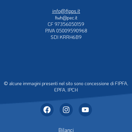
info@fipps.it
fiwh@pec.it
CF 97356050159
P.IVA 05009590968
SDI KRRH6B9
© alcune immagini presenti nel sito sono concessione di FIPFA,
EPFA, IPCH
Bilanci