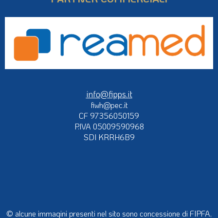
info@fipps.it
fiwh@pec.it
CF 97356050159
P.IVA 05009590968
SDI KRRH6B9
© alcune immagini presenti nel sito sono concessione di FIPFA,