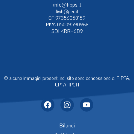
info@fipps.it
fiwh@pec.it
CF 97356050159
P.IVA 05009590968
SDI KRRH6B9
© alcune immagini presenti nel sito sono concessione di FIPFA,
EPFA, IPCH
Bilanci