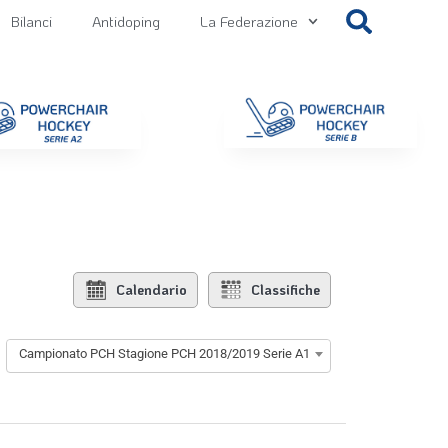
Bilanci
Antidoping
La Federazione
getti
Contatti
Gallery
NEWS FIPPS
Area File
Calendario
Classifiche
Campionato PCH Stagione PCH 2018/2019 Serie A1