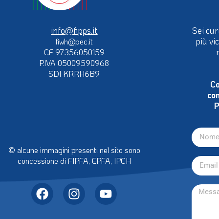
info@fipps.it
Sei cur
più vi
fiwh@pec.it
CF 97356050159
P.IVA 05009590968
SDI KRRH6B9
Co
con
P
© alcune immagini presenti nel sito sono
concessione di FIPFA, EPFA, IPCH