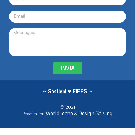
INVIA
~
Sostieni ♥ FIPPS
~
© 2021
WorldTecno
Design Solving
Powered by
&