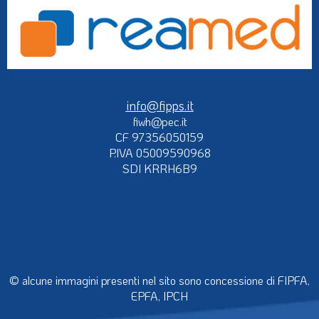
info@fipps.it
fiwh@pec.it
CF 97356050159
P.IVA 05009590968
SDI KRRH6B9
© alcune immagini presenti nel sito sono concessione di FIPFA,
EPFA, IPCH