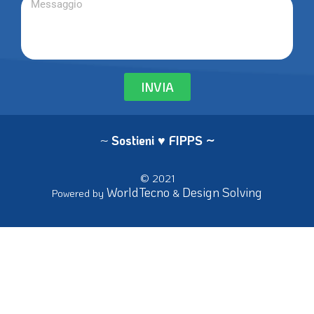
INVIA
~
Sostieni ♥ FIPPS
~
© 2021
WorldTecno
Design Solving
Powered by
&