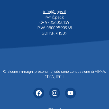
info@fipps.it
fiwh@pec.it
CF 97356050159
P.IVA 05009590968
SDI KRRH6B9
© alcune immagini presenti nel sito sono concessione di FIPFA,
EPFA, IPCH