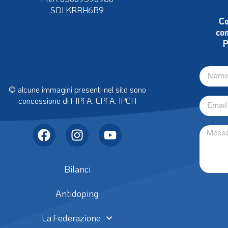
CF 97356050159
P.IVA 05009590968
SDI KRRH6B9
Co
con
P
© alcune immagini presenti nel sito sono
concessione di FIPFA, EPFA, IPCH
Bilanci
Antidoping