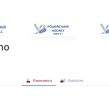
di Gara
Giustizia
Nazionali
ENC 2025
Promozione e Pro
no
Panoramica
Statistiche