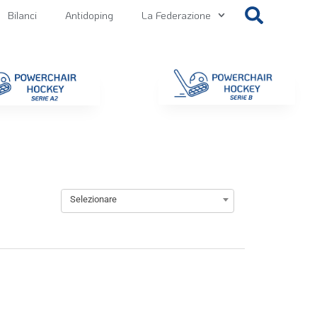
Bilanci
Antidoping
La Federazione
getti
Contatti
Gallery
NEWS FIPPS
Area File
Selezionare