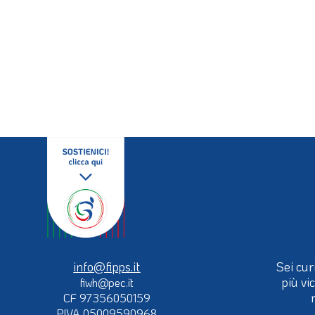
info@fipps.it
Sei cur
più vi
fiwh@pec.it