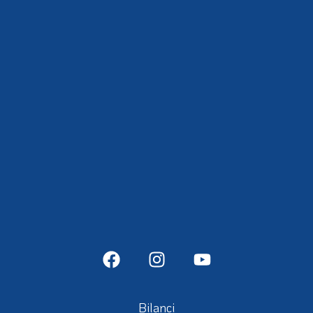
info@fipps.it
fiwh@pec.it
CF 97356050159
P.IVA 05009590968
SDI KRRH6B9
© alcune immagini presenti nel sito sono concessione di FIPFA,
EPFA, IPCH
Bilanci