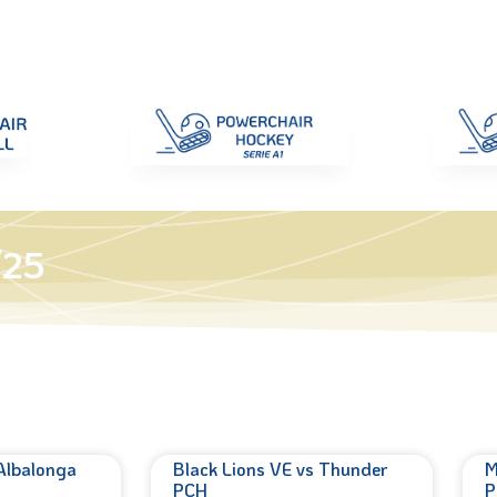
di Gara
Giustizia
Nazionali
ENC 2025
Promozione e Pro
/25
Albalonga
Black Lions VE vs Thunder
M
PCH
P