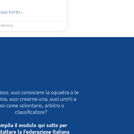
EGGI TUTTO »
2/09/2024
ioso, vuoi conoscere la squadra a te
cina, vuoi crearne una, vuoi unirti a
noi come volontario, arbitro o
classificatore?
mpila il modulo qui sotto per
tattare la Federazione Italiana