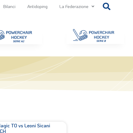
Bilanci
Antidoping
La Federazione
getti
Contatti
Gallery
NEWS FIPPS
Area File
agic TO vs Leoni Sicani
CH