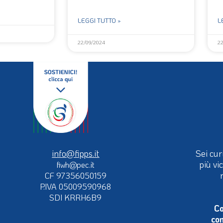
LEGGI TUTTO »
L
22/09/2024
2
info@fipps.it
Sei cur
più vi
fiwh@pec.it
CF 97356050159
P.IVA 05009590968
SDI KRRH6B9
Co
con