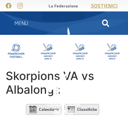
SOSTIENICI
La Federazione
MENÙ
Skorpions VA vs
Albalonga
Calendario
Classifiche