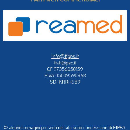
info@fipps.it
fiwh@pec.it
CF 97356050159
P.IVA 05009590968
SDI KRRH6B9
© alcune immagini presenti nel sito sono concessione di FIPFA,