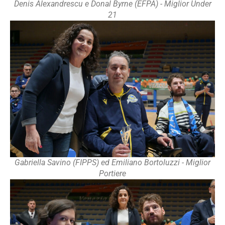
Denis Alexandrescu e Donal Byrne (EFPA) - Miglior Under
21
Gabriella Savino (FIPPS) ed Emiliano Bortoluzzi - Miglior
Portiere