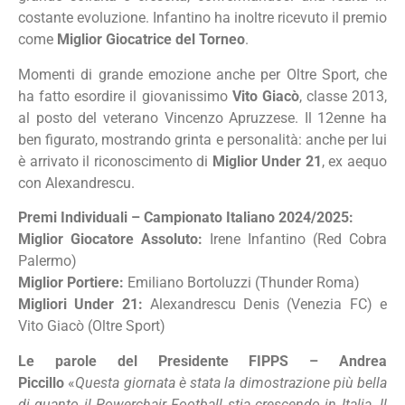
costante evoluzione. Infantino ha inoltre ricevuto il premio
come
Miglior Giocatrice del Torneo
.
Momenti di grande emozione anche per Oltre Sport, che
ha fatto esordire il giovanissimo
Vito Giacò
, classe 2013,
al posto del veterano Vincenzo Apruzzese. Il 12enne ha
ben figurato, mostrando grinta e personalità: anche per lui
è arrivato il riconoscimento di
Miglior Under 21
, ex aequo
con Alexandrescu.
Premi Individuali – Campionato Italiano 2024/2025:
Miglior Giocatore Assoluto:
Irene Infantino (Red Cobra
Palermo)
Miglior Portiere:
Emiliano Bortoluzzi (Thunder Roma)
Migliori Under 21:
Alexandrescu Denis (Venezia FC) e
Vito Giacò (Oltre Sport)
Le parole del Presidente FIPPS – Andrea
Piccillo
«
Questa giornata è stata la dimostrazione più bella
di quanto il Powerchair Football stia crescendo in Italia. Il