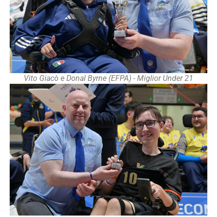
Vito Giacò e Donal Byrne (EFPA) - Miglior Under 21