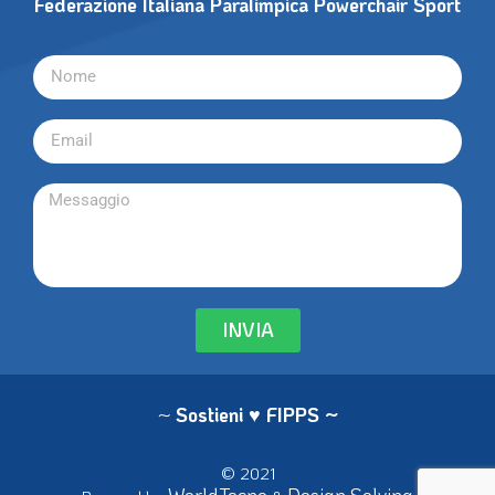
Federazione Italiana Paralimpica Powerchair Sport
INVIA
~
Sostieni ♥ FIPPS
~
© 2021
WorldTecno
Design Solving