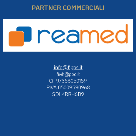
PARTNER COMMERCIALI
info@fipps.it
fiwh@pec.it
CF 97356050159
P.IVA 05009590968
SDI KRRH6B9