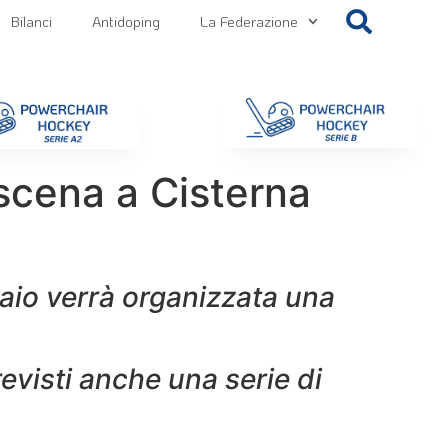
Bilanci
Antidoping
La Federazione
getti
Contatti
Gallery
NEWS FIPPS
Area File
cena a Cisterna
nnaio verrà organizzata una
revisti anche una serie di