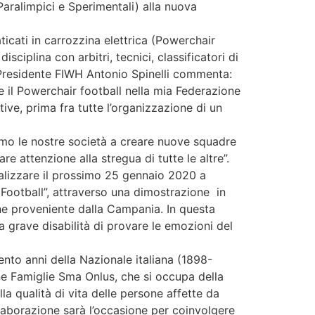
 Paralimpici e Sperimentali) alla nuova
icati in carrozzina elettrica (Powerchair
ciplina con arbitri, tecnici, classificatori di
 il Presidente FIWH Antonio Spinelli commenta:
re il Powerchair football nella mia Federazione
tive, prima fra tutte l’organizzazione di un
remo le nostre società a creare nuove squadre
e attenzione alla stregua di tutte le altre”.
ealizzare il prossimo 25 gennaio 2020 a
 Football”, attraverso una dimostrazione in
ne proveniente dalla Campania. In questa
 grave disabilità di provare le emozioni del
nto anni della Nazionale italiana (1898-
one Famiglie Sma Onlus, che si occupa della
la qualità di vita delle persone affette da