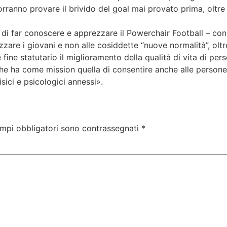
validante anche mediante lo sport. Questa prestigiosa coll
anno provare il brivido del goal mai provato prima, oltre 
 di far conoscere e apprezzare il Powerchair Football – conc
zzare i giovani e non alle cosiddette “nuove normalità”, oltr
ne statutario il miglioramento della qualità di vita di perso
he ha come mission quella di consentire anche alle persone af
isici e psicologici annessi».
ampi obbligatori sono contrassegnati
*