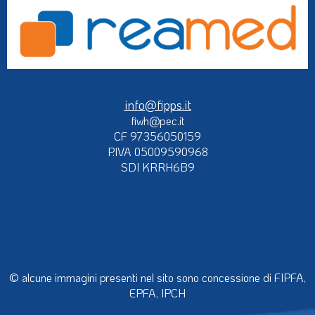
info@fipps.it
fiwh@pec.it
CF 97356050159
P.IVA 05009590968
SDI KRRH6B9
© alcune immagini presenti nel sito sono concessione di FIPFA,
EPFA, IPCH