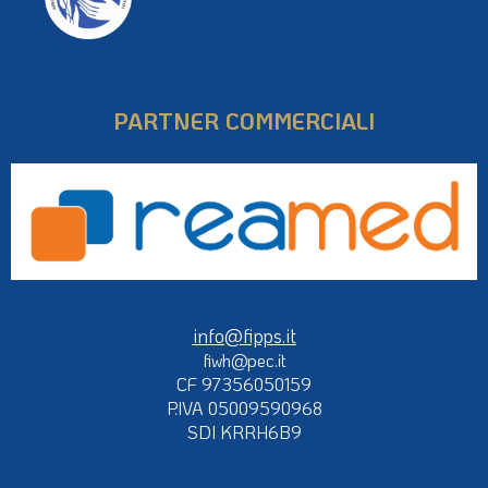
PARTNER COMMERCIALI
info@fipps.it
fiwh@pec.it
CF 97356050159
P.IVA 05009590968
SDI KRRH6B9