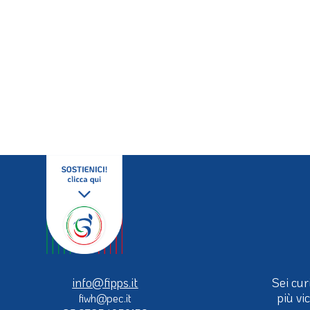
info@fipps.it
Sei cur
più vi
fiwh@pec.it