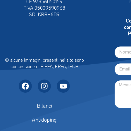
CF 97356050159
P.IVA 05009590968
SDI KRRH6B9
Co
con
P
© alcune immagini presenti nel sito sono
concessione di FIPFA, EPFA, IPCH
Bilanci
Antidoping