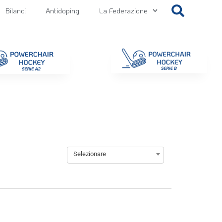
Bilanci
Antidoping
La Federazione
getti
Contatti
Gallery
NEWS FIPPS
Area File
Selezionare