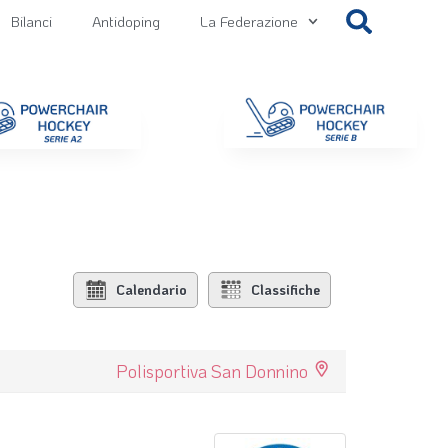
Bilanci
Antidoping
La Federazione
getti
Contatti
Gallery
NEWS FIPPS
Area File
Calendario
Classifiche
Polisportiva San Donnino