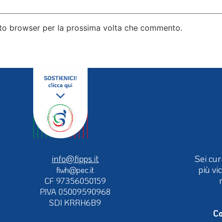
esto browser per la prossima volta che commento.
info@fipps.it
Sei cur
più vi
fiwh@pec.it
CF 97356050159
P.IVA 05009590968
SDI KRRH6B9
Co