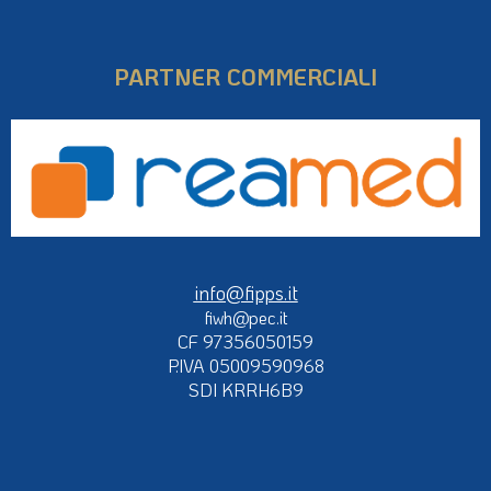
PARTNER COMMERCIALI
info@fipps.it
fiwh@pec.it
CF 97356050159
P.IVA 05009590968
SDI KRRH6B9