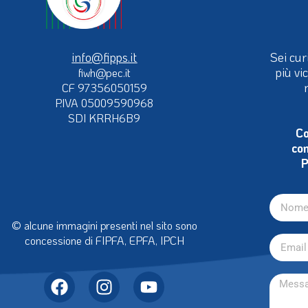
info@fipps.it
Sei cur
più vi
fiwh@pec.it
CF 97356050159
P.IVA 05009590968
SDI KRRH6B9
Co
con
P
© alcune immagini presenti nel sito sono
concessione di FIPFA, EPFA, IPCH