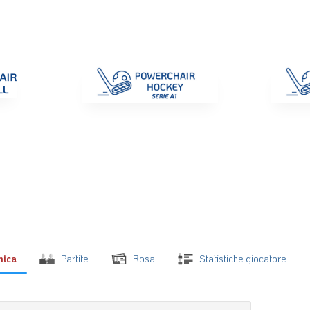
di Gara
Giustizia
Nazionali
ENC 2025
Promozione e Pro
mica
Partite
Rosa
Statistiche giocatore