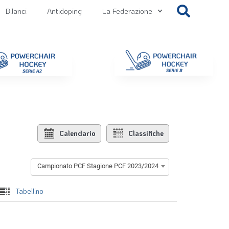
Bilanci
Antidoping
La Federazione
getti
Contatti
Gallery
NEWS FIPPS
Area File
Calendario
Classifiche
Campionato PCF Stagione PCF 2023/2024
Tabellino