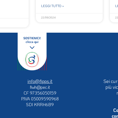
LEGGI TUTTO »
L
22/09/2024
2
info@fipps.it
Sei cur
più vi
fiwh@pec.it
CF 97356050159
P.IVA 05009590968
SDI KRRH6B9
Co
con