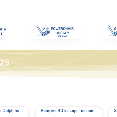
di Gara
Giustizia
Nazionali
ENC 2025
Promozione e Pro
/25
s Dolphins
Rangers BO vs Lupi Toscani
S