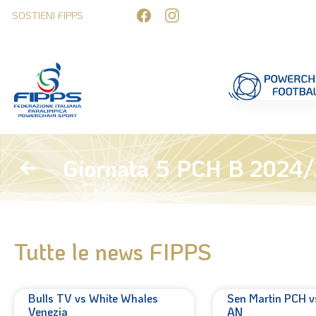
Competizioni
Formazione
Ufficiali 
Giornata 5 PCH B 2024
Tutte le news FIPPS
Bulls TV vs White Whales
Sen Martin PCH v
Venezia
AN