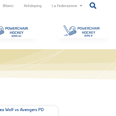
Bilanci
Antidoping
La Federazione
getti
Contatti
Gallery
NEWS FIPPS
Area File
ea Wolf vs Avengers PD