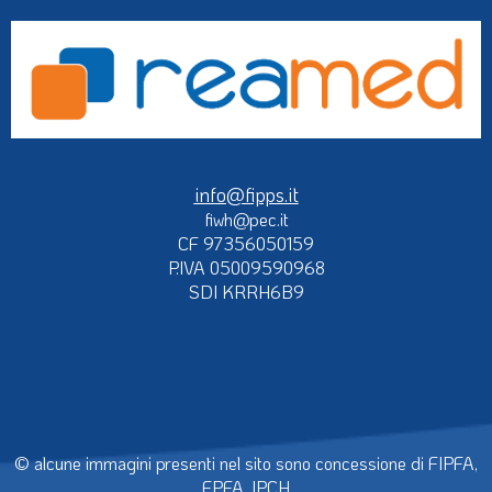
info@fipps.it
fiwh@pec.it
CF 97356050159
P.IVA 05009590968
SDI KRRH6B9
© alcune immagini presenti nel sito sono concessione di FIPFA,
EPFA, IPCH