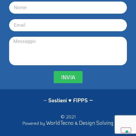
INVIA
~
Sostieni ♥ FIPPS
~
© 2021
WorldTecno
Design Solving
Powered by
&