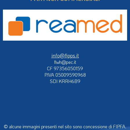
info@fipps.it
fiwh@pec.it
CF 97356050159
P.IVA 05009590968
SDI KRRH6B9
© alcune immagini presenti nel sito sono concessione di FIPFA,